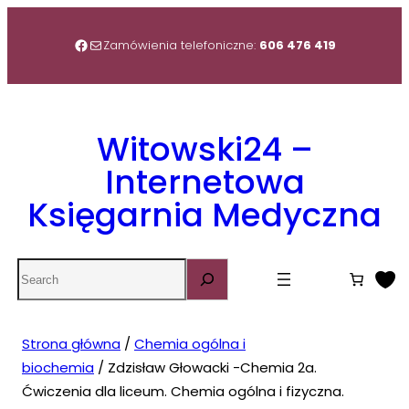
Przejdź
do
Facebook
Mail
Zamówienia telefoniczne:
606 476 419
treści
Witowski24 –
Internetowa
Księgarnia Medyczna
Search
Strona główna
/
Chemia ogólna i
biochemia
/ Zdzisław Głowacki -Chemia 2a.
Ćwiczenia dla liceum. Chemia ogólna i fizyczna.