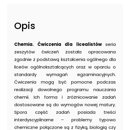
dla
liceum.
Chemia
Opis
ogólna
i
fizyczna.
Chemia. Ćwiczenia dla licealistów
seria
Zadania
zeszytów ćwiczeń została opracowana
podstawowe
zgodnie z podstawą kształcenia ogólnego dla
dla
liceów ogólnokształcących oraz w oparciu o
kand.na
standardy wymagań egzaminacyjnych.
studia
Ćwiczenia mogą być pomocne podczas
medyczne
realizacji dowolnego programu nauczania
chemii. Ich forma i zróżnicowanie zadań
dostosowane są do wymogów nowej matury.
Spora część zadań posiada treści
interdyscyplinarne – problemy typowo
chemiczne połączone są z fizyką, biologią czy