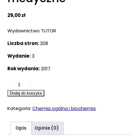
29,00
zł
Wydawnictwo TUTOR
Liczba stron:
208
Wydanie:
3
Rok wydania:
2017
ilość
Zdzisław
Dodaj do koszyka
Głowacki
-
Kategoria:
Chemia ogólna i biochemia
Chemia
2a.
Opis
Opinie (0)
Ćwiczenia