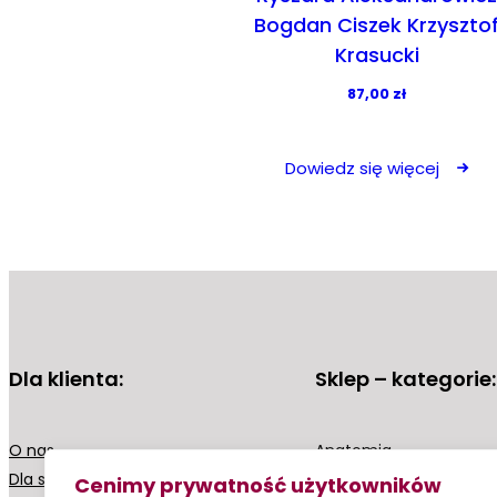
Bogdan Ciszek Krzyszto
Krasucki
87,00
zł
Dowiedz się więcej
Dla klienta:
Sklep – kategorie:
O nas
Anatomia
Dla szkół
Biologia
Cenimy prywatność użytkowników