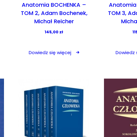
Anatomia BOCHENKA –
Anatomia
TOM 2, Adam Bochenek,
TOM 3, Ad
Michał Reicher
Micha
145,00
zł
11
Dowiedz się więcej
Dowiedz s