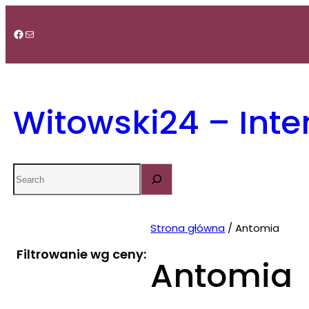
Przejdź
do
Facebook
Mail
treści
Witowski24 – Int
Search
Strona główna
/ Antomia
Filtrowanie wg ceny:
Antomia