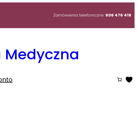
Zamówienia telefoniczne:
606 476 419
ia Medyczna
onto