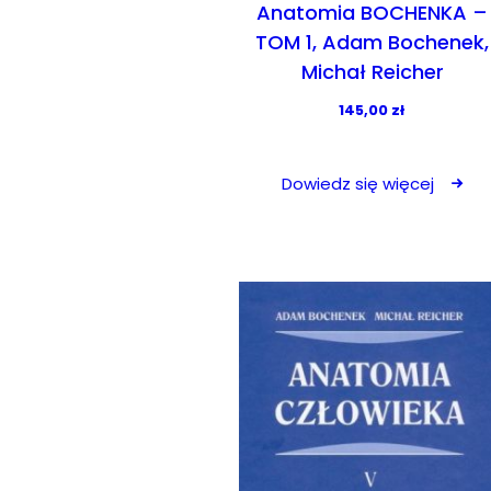
Anatomia BOCHENKA –
t
t
k
TOM 1, Adam Bochenek,
ó
ó
t
Michał Reicher
w
w
145,00
zł
Dowiedz się więcej