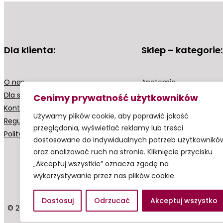
Dla klienta:
Sklep – kategorie:
O nas
Anatomia
Dla szkół
Biologia
Cenimy prywatność użytkowników
Kontakt z nami
Biologia – Witowski
Używamy plików cookie, aby poprawić jakość
Regulamin
Chemia – Witowski
przeglądania, wyświetlać reklamy lub treści
Polityka prywatności
Chemia ogólna i bioch
dostosowane do indywidualnych potrzeb użytkownikó
Fizyka
oraz analizować ruch na stronie. Kliknięcie przycisku
Matematyka
„Akceptuj wszystkie” oznacza zgodę na
wykorzystywanie przez nas plików cookie.
Dostosuj
Odrzucać
Akceptuj wszystko
© 2023 by Witowski24.pl – Made by Adam Nazimek