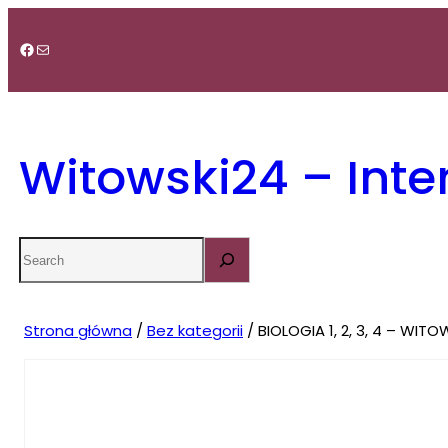
Przejdź
do
Facebook
Mail
treści
Witowski24 – Int
Search
Strona główna
/
Bez kategorii
/ BIOLOGIA 1, 2, 3, 4 – WIT